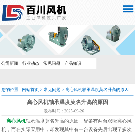

公司新闻
行业动态
常见问题
产品知识
您的位置 :
网站首页
>
常见问题
>
离心风机轴承温度莫名升高的原因
离心风机轴承温度莫名升高的原因
发布时间 : 2025-09-26
离心风机
轴承温度莫名升高的原因，配备有两台双吸离心风
机，而在实际应用中，却发现其中有一台设备先后出现了多次