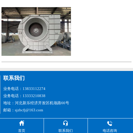
联系我们
业务电话：13833112274
业务电话：13333210838
地址：河北新乐经济开发区机场路66号
邮箱：sjzbcfj@163.com



首页
联系我们
电话咨询