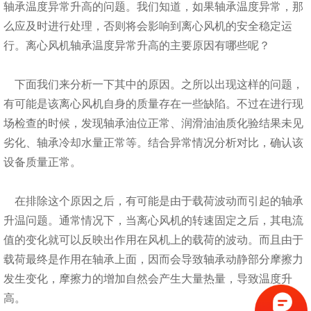
轴承温度异常升高的问题。我们知道，如果轴承温度异常，那
么应及时进行处理，否则将会影响到离心风机的安全稳定运
行。离心风机轴承温度异常升高的主要原因有哪些呢？
下面我们来分析一下其中的原因。之所以出现这样的问题，
有可能是该离心风机自身的质量存在一些缺陷。不过在进行现
场检查的时候，发现轴承油位正常、润滑油油质化验结果未见
劣化、轴承冷却水量正常等。结合异常情况分析对比，确认该
设备质量正常。
在排除这个原因之后，有可能是由于载荷波动而引起的轴承
升温问题。通常情况下，当离心风机的转速固定之后，其电流
值的变化就可以反映出作用在风机上的载荷的波动。而且由于
载荷最终是作用在轴承上面，因而会导致轴承动静部分摩擦力
发生变化，摩擦力的增加自然会产生大量热量，导致温度升
高。